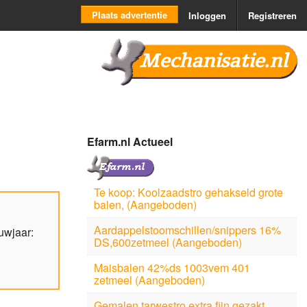
Plaats advertentie
Inloggen
Registreren
Mechanisatie.nl
Efarm.nl Actueel
Te koop: Koolzaadstro gehakseld grote
balen, (Aangeboden)
Aardappelstoomschillen/snippers 16%
uwjaar:
DS,600zetmeel (Aangeboden)
Maisbalen 42%ds 1003vem 401
zetmeel (Aangeboden)
Gemalen tarwestro extra fijn gezakt