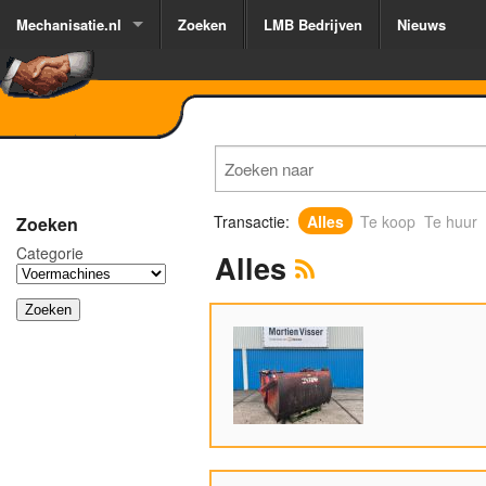
Mechanisatie.nl
Zoeken
LMB Bedrijven
Nieuws
Transactie:
Alles
Te koop
Te huur
Zoeken
Categorie
Alles