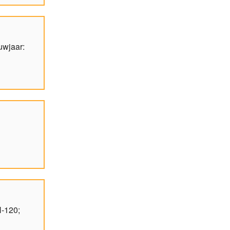
uwjaar:
H-120;