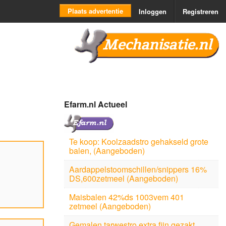
Plaats advertentie
Inloggen
Registreren
Mechanisatie.nl
Efarm.nl Actueel
Te koop: Koolzaadstro gehakseld grote
balen, (Aangeboden)
Aardappelstoomschillen/snippers 16%
DS,600zetmeel (Aangeboden)
Maisbalen 42%ds 1003vem 401
zetmeel (Aangeboden)
Gemalen tarwestro extra fijn gezakt