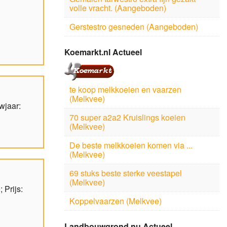
volle vracht. (Aangeboden)
Gerstestro gesneden (Aangeboden)
Koemarkt.nl Actueel
te koop melkkoeien en vaarzen
(Melkvee)
wjaar:
70 super a2a2 Kruislings koeien
(Melkvee)
De beste melkkoeien komen via ...
(Melkvee)
69 stuks beste sterke veestapel
(Melkvee)
 Prijs:
Koppelvaarzen (Melkvee)
Landbouwgrond.nu Actueel