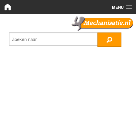
MENU
Mechanisatie.nl
Mechanisatie.nl
Zoeken
LMB Bedrijven
Nieuws
Plaats advertentie
Inloggen
Registreren