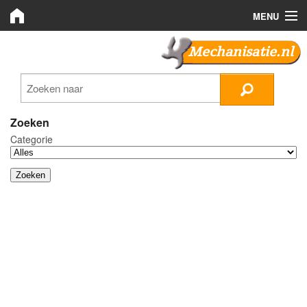
MENU
Mechanisatie.nl
Mechanisatie.nl
Zoeken
LMB Bedrijven
Zoeken
Categorie
Nieuws
Plaats advertentie
Inloggen
Registreren