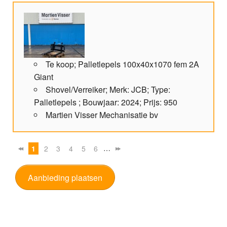
Te koop; Palletlepels 100x40x1070 fem 2A
Giant
Shovel/Verreiker; Merk: JCB; Type:
Palletlepels ; Bouwjaar: 2024; Prijs: 950
Martien Visser Mechanisatie bv
…
1
2
3
4
5
6
Aanbieding plaatsen