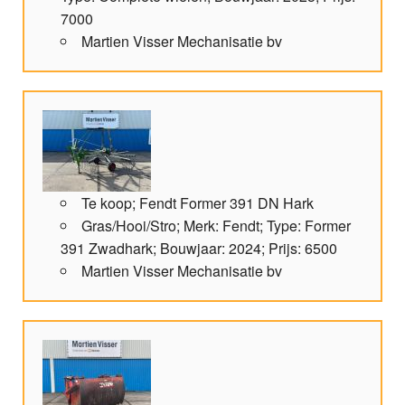
7000
Martien Visser Mechanisatie bv
Te koop; Fendt Former 391 DN Hark
Gras/Hooi/Stro; Merk: Fendt; Type: Former
391 Zwadhark; Bouwjaar: 2024; Prijs: 6500
Martien Visser Mechanisatie bv