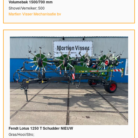
Volumebak 1500/700 mm
Shovel/Verreiker; 500
Martien Visser Mechanisatie bv
Fendt Lotus 1250 T Schudder NIEUW
Gras/Hooi/Stro;