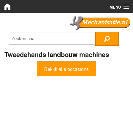
MENU
Mechanisatie.nl
Mechanisatie.nl
Zoeken
LMB Bedrijven
Tweedehands landbouw machines
Nieuws
Bekijk alle occasions
Plaats advertentie
Inloggen
Registreren