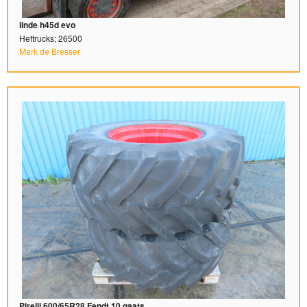
linde h45d evo
Heftrucks; 26500
Mark de Bresser
Pirelli 600/65R28 Fendt 10 gaats