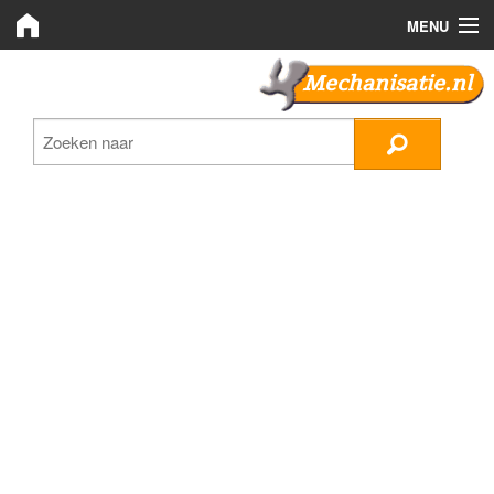
MENU
Mechanisatie.nl
Mechanisatie.nl
Zoeken
LMB Bedrijven
Nieuws
Plaats advertentie
Inloggen
Registreren