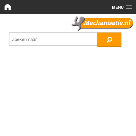
MENU
Mechanisatie.nl
Mechanisatie.nl
Zoeken
LMB Bedrijven
Nieuws
Plaats advertentie
Inloggen
Registreren