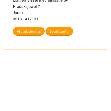
Martien Visser Mechanisatie bv
Produksjewei 7
Joure
0513 - 417131
Alle advertenties
Bedrijfsprofiel