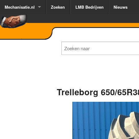
Mechanisatie.nl
Zoeken
LMB Bedrijven
Nieuws
Trelleborg 650/65R
1
of
3