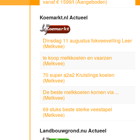
vanaf € 1599/t (Aangeboden)
Koemarkt.nl Actueel
Dinsdag 11 augustus fokveeveiling Leer
(Melkvee)
te koop melkkoeien en vaarzen
(Melkvee)
70 super a2a2 Kruislings koeien
(Melkvee)
De beste melkkoeien komen via ...
(Melkvee)
69 stuks beste sterke veestapel
(Melkvee)
Landbouwgrond.nu Actueel