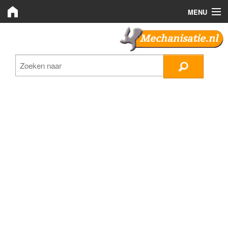
MENU
Mechanisatie.nl
Mechanisatie.nl
Zoeken
LMB Bedrijven
Nieuws
Plaats advertentie
Inloggen
Registreren