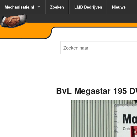
Mechanisatie.nl
Zoeken
LMB Bedrijven
Nieuws
BvL Megastar 195 D
1
of
3