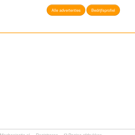
Alle advertenties
Bedrijfsprofiel
Mechanisatie.nl
Registreren
Pagina afdrukken