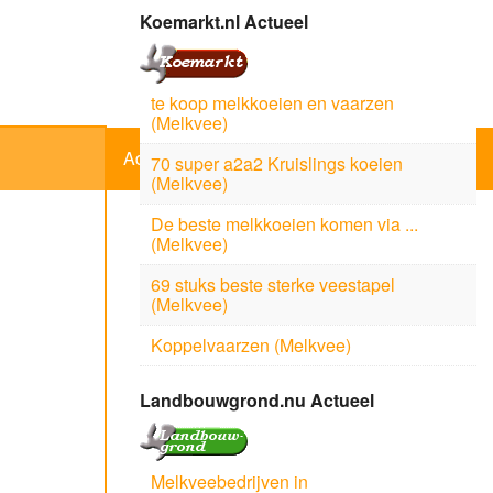
Koemarkt.nl Actueel
te koop melkkoeien en vaarzen
(Melkvee)
Adverteerder
70 super a2a2 Kruislings koeien
(Melkvee)
De beste melkkoeien komen via ...
(Melkvee)
69 stuks beste sterke veestapel
(Melkvee)
Koppelvaarzen (Melkvee)
Landbouwgrond.nu Actueel
Melkveebedrijven in