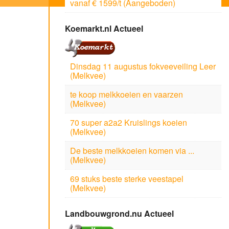
vanaf € 1599/t (Aangeboden)
Koemarkt.nl Actueel
Dinsdag 11 augustus fokveeveiling Leer
(Melkvee)
te koop melkkoeien en vaarzen
(Melkvee)
70 super a2a2 Kruislings koeien
(Melkvee)
De beste melkkoeien komen via ...
(Melkvee)
69 stuks beste sterke veestapel
(Melkvee)
Landbouwgrond.nu Actueel