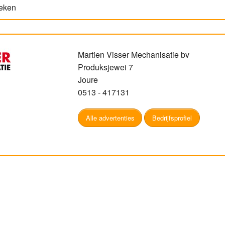
keken
Martien Visser Mechanisatie bv
Produksjewei 7
Joure
0513 - 417131
Alle advertenties
Bedrijfsprofiel