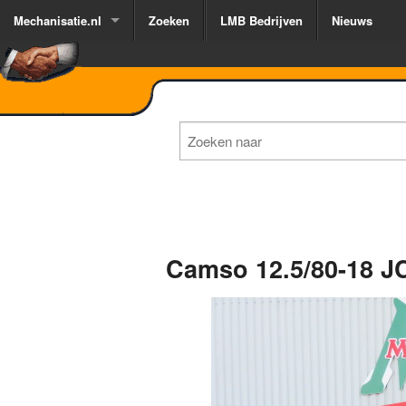
Mechanisatie.nl
Zoeken
LMB Bedrijven
Nieuws
Camso 12.5/80-18 J
1
of
3