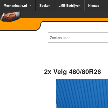
Mechanisatie.nl
Zoeken
LMB Bedrijven
Nieuws
2x Velg 480/80R26
1
of
3