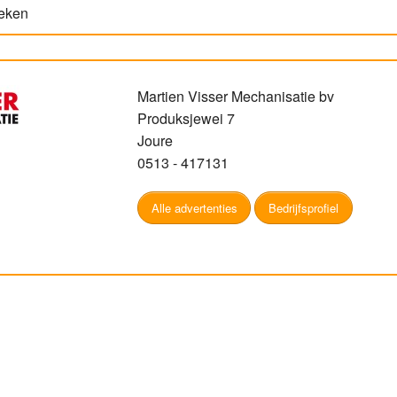
keken
Martien Visser Mechanisatie bv
Produksjewei 7
Joure
0513 - 417131
Alle advertenties
Bedrijfsprofiel