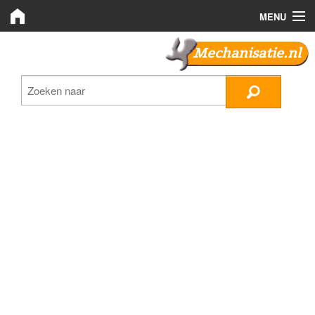
MENU
Mechanisatie.nl
Mechanisatie.nl
Zoeken
LMB Bedrijven
Nieuws
Plaats advertentie
Inloggen
Registreren