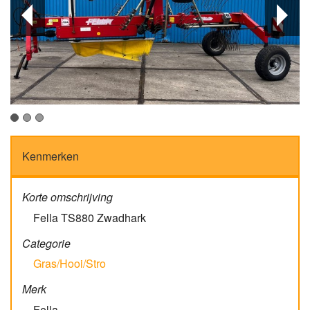
Kenmerken
Korte omschrijving
Fella TS880 Zwadhark
Categorie
Gras/Hooi/Stro
Merk
Fella