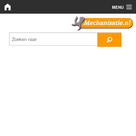
MENU
Mechanisatie.nl
Mechanisatie.nl
Zoeken
LMB Bedrijven
Nieuws
Plaats advertentie
Inloggen
Registreren