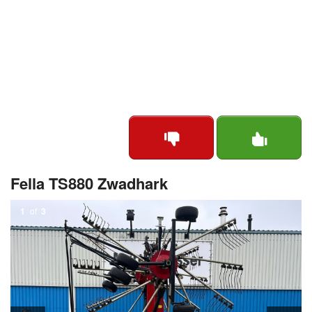
Fella TS880 Zwadhark
1
of
3