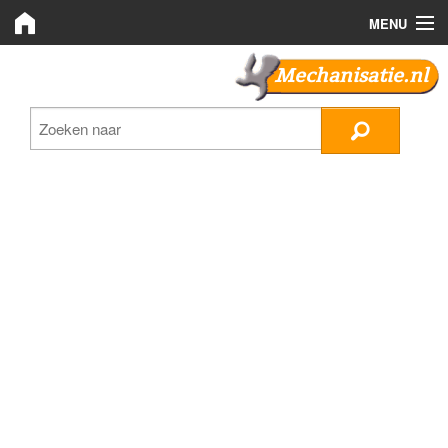
MENU
Mechanisatie.nl
Mechanisatie.nl
Zoeken
LMB Bedrijven
Nieuws
Plaats advertentie
Inloggen
Registreren