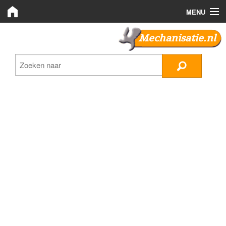
MENU
Mechanisatie.nl
Mechanisatie.nl
Zoeken
LMB Bedrijven
Nieuws
Plaats advertentie
Inloggen
Registreren