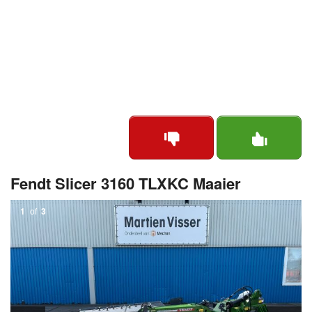
Fendt Slicer 3160 TLXKC Maaier
1
of
3