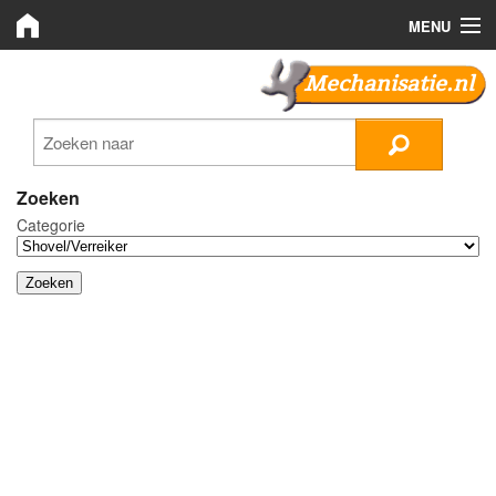
MENU
Mechanisatie.nl
Mechanisatie.nl
Zoeken
LMB Bedrijven
Zoeken
Categorie
Nieuws
Plaats advertentie
Inloggen
Registreren