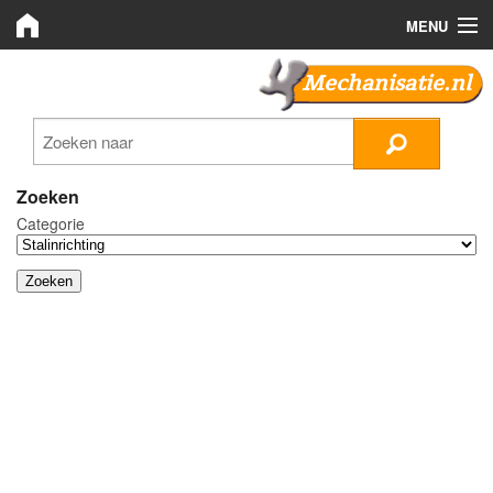
MENU
Mechanisatie.nl
Mechanisatie.nl
Zoeken
LMB Bedrijven
Zoeken
Categorie
Nieuws
Plaats advertentie
Inloggen
Registreren