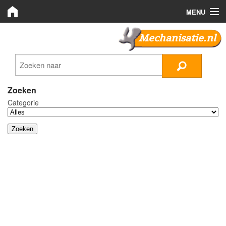
MENU
Mechanisatie.nl
Mechanisatie.nl
Zoeken
LMB Bedrijven
Zoeken
Categorie
Nieuws
Plaats advertentie
Inloggen
Registreren