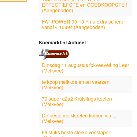
EFFECTIEFSTE en GOEDKOOPSTE !
(Aangeboden)
FAT-POWER 90-10 P nu extra scherp
vanaf € 1599/t (Aangeboden)
Koemarkt.nl Actueel
Dinsdag 11 augustus fokveeveiling Leer
(Melkvee)
te koop melkkoeien en vaarzen
(Melkvee)
70 super a2a2 Kruislings koeien
(Melkvee)
De beste melkkoeien komen via ...
(Melkvee)
69 stuks beste sterke veestapel