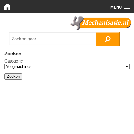
MENU
Mechanisatie.nl
Mechanisatie.nl
Zoeken
LMB Bedrijven
Zoeken
Categorie
Nieuws
Plaats advertentie
Inloggen
Registreren