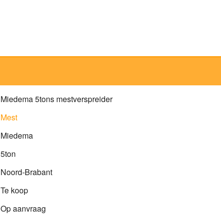
Miedema 5tons mestverspreider
Mest
Miedema
5ton
Noord-Brabant
Te koop
Op aanvraag