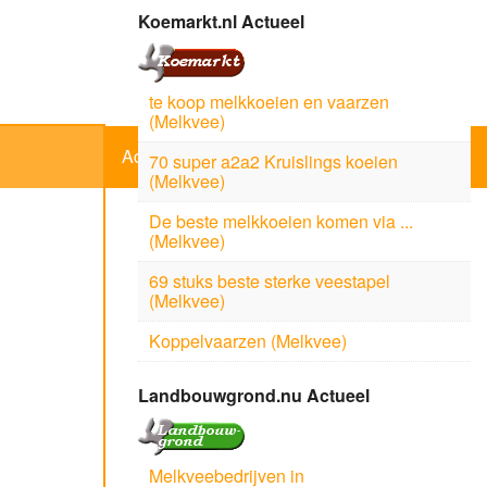
Koemarkt.nl Actueel
te koop melkkoeien en vaarzen
(Melkvee)
Adverteerder
70 super a2a2 Kruislings koeien
(Melkvee)
De beste melkkoeien komen via ...
(Melkvee)
69 stuks beste sterke veestapel
(Melkvee)
Koppelvaarzen (Melkvee)
Landbouwgrond.nu Actueel
Melkveebedrijven in