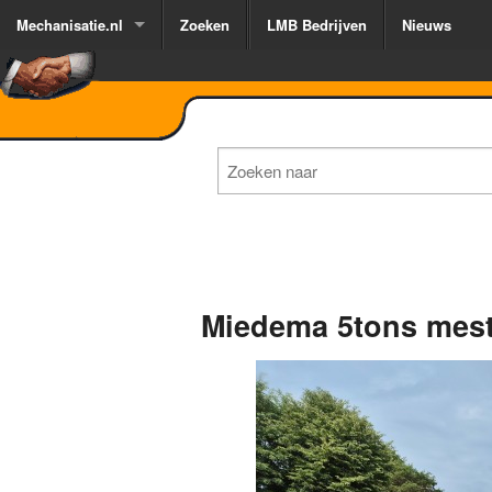
Mechanisatie.nl
Zoeken
LMB Bedrijven
Nieuws
Miedema 5tons mest
1
of
3