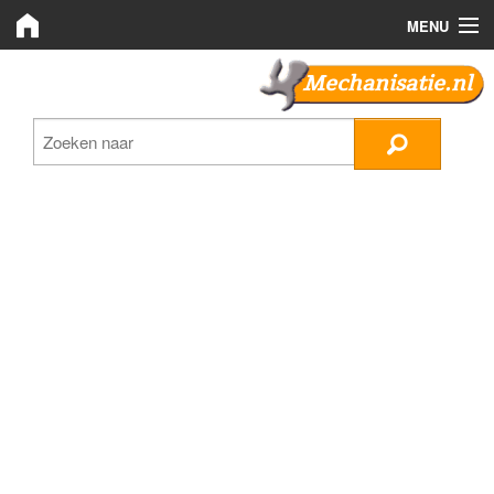
MENU
Mechanisatie.nl
Mechanisatie.nl
Zoeken
LMB Bedrijven
Nieuws
Plaats advertentie
Inloggen
Registreren