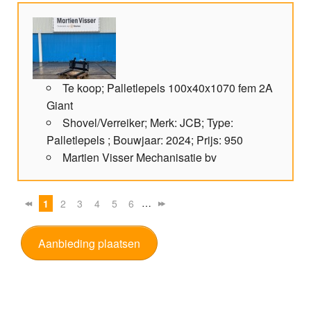
Te koop; Palletlepels 100x40x1070 fem 2A
Giant
Shovel/Verreiker; Merk: JCB; Type:
Palletlepels ; Bouwjaar: 2024; Prijs: 950
Martien Visser Mechanisatie bv
…
1
2
3
4
5
6
Aanbieding plaatsen