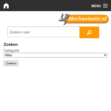
MENU
Mechanisatie.nl
Mechanisatie.nl
Zoeken
LMB Bedrijven
Zoeken
Categorie
Nieuws
Plaats advertentie
Inloggen
Registreren