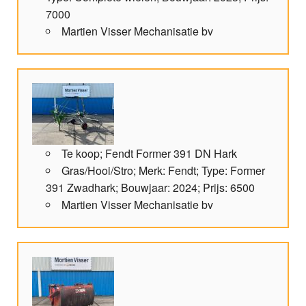
7000
Martien Visser Mechanisatie bv
Te koop; Fendt Former 391 DN Hark
Gras/Hooi/Stro; Merk: Fendt; Type: Former
391 Zwadhark; Bouwjaar: 2024; Prijs: 6500
Martien Visser Mechanisatie bv